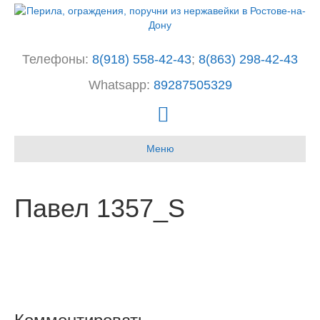
Телефоны:
8(918) 558-42-43
;
8(863) 298-42-43
Whatsapp:
89287505329
I
n
Меню
s
t
a
Павел 1357_S
g
r
a
m