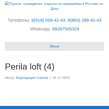
Телефоны:
8(918) 558-42-43
;
8(863) 298-42-43
Whatsapp:
89287505329
I
n
Меню
s
t
a
g
Perila loft (4)
r
a
m
Автор:
Корпорация Сайтов
|
18.12.2023