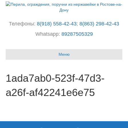
Телефоны:
8(918) 558-42-43
;
8(863) 298-42-43
Whatsapp:
89287505329
I
n
Меню
s
t
a
g
1ada7ab0-523f-47d3-
r
a
a26f-af42241e6e75
m