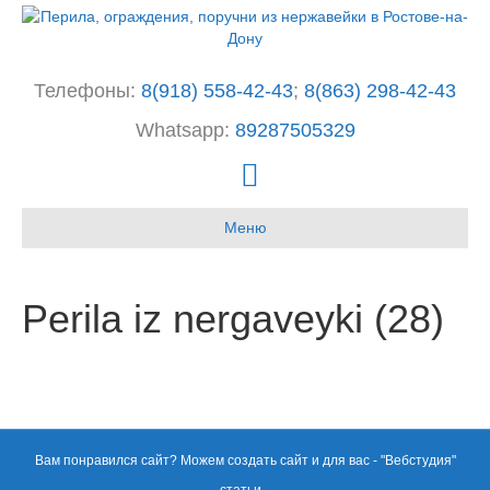
Телефоны:
8(918) 558-42-43
;
8(863) 298-42-43
Whatsapp:
89287505329
I
n
Меню
s
t
a
Perila iz nergaveyki (28)
g
r
a
m
Вам понравился сайт? Можем создать сайт и для вас - "
Вебстудия
"