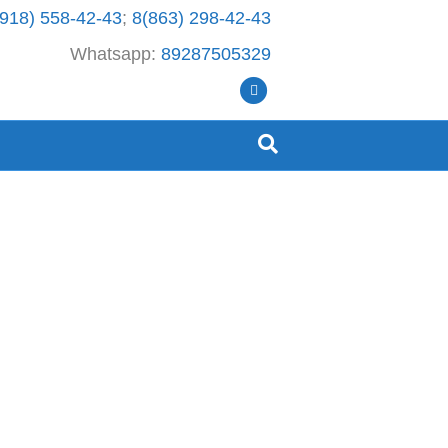
(918) 558-42-43
;
8(863) 298-42-43
Whatsapp:
89287505329
I
n
s
t
a
g
r
a
m