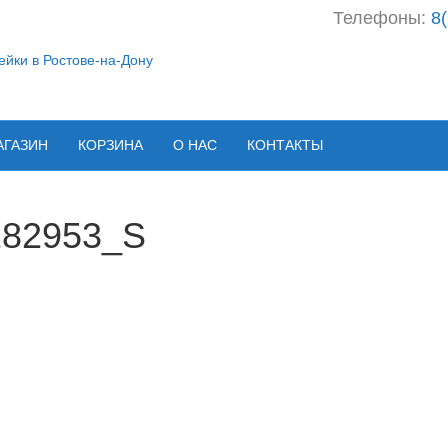
Телефоны:
8
АГАЗИН
КОРЗИНА
О НАС
КОНТАКТЫ
182953_S