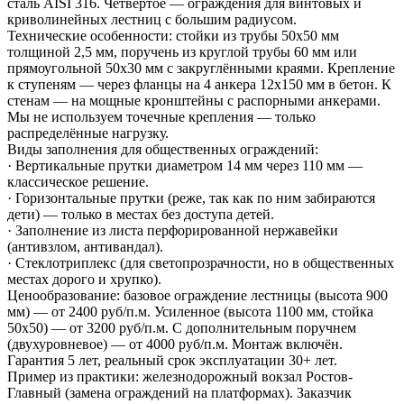
сталь AISI 316. Четвёртое — ограждения для винтовых и
криволинейных лестниц с большим радиусом.
Технические особенности: стойки из трубы 50х50 мм
толщиной 2,5 мм, поручень из круглой трубы 60 мм или
прямоугольной 50х30 мм с закруглёнными краями. Крепление
к ступеням — через фланцы на 4 анкера 12х150 мм в бетон. К
стенам — на мощные кронштейны с распорными анкерами.
Мы не используем точечные крепления — только
распределённые нагрузку.
Виды заполнения для общественных ограждений:
· Вертикальные прутки диаметром 14 мм через 110 мм —
классическое решение.
· Горизонтальные прутки (реже, так как по ним забираются
дети) — только в местах без доступа детей.
· Заполнение из листа перфорированной нержавейки
(антивзлом, антивандал).
· Стеклотриплекс (для светопрозрачности, но в общественных
местах дорого и хрупко).
Ценообразование: базовое ограждение лестницы (высота 900
мм) — от 2400 руб/п.м. Усиленное (высота 1100 мм, стойка
50х50) — от 3200 руб/п.м. С дополнительным поручнем
(двухуровневое) — от 4000 руб/п.м. Монтаж включён.
Гарантия 5 лет, реальный срок эксплуатации 30+ лет.
Пример из практики: железнодорожный вокзал Ростов-
Главный (замена ограждений на платформах). Заказчик