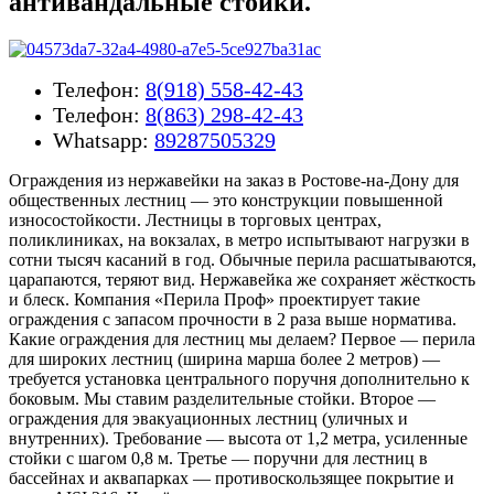
антивандальные стойки.
Телефон:
8(918) 558-42-43
Телефон:
8(863) 298-42-43
Whatsapp:
89287505329
Ограждения из нержавейки на заказ в Ростове-на-Дону для
общественных лестниц — это конструкции повышенной
износостойкости. Лестницы в торговых центрах,
поликлиниках, на вокзалах, в метро испытывают нагрузки в
сотни тысяч касаний в год. Обычные перила расшатываются,
царапаются, теряют вид. Нержавейка же сохраняет жёсткость
и блеск. Компания «Перила Проф» проектирует такие
ограждения с запасом прочности в 2 раза выше норматива.
Какие ограждения для лестниц мы делаем? Первое — перила
для широких лестниц (ширина марша более 2 метров) —
требуется установка центрального поручня дополнительно к
боковым. Мы ставим разделительные стойки. Второе —
ограждения для эвакуационных лестниц (уличных и
внутренних). Требование — высота от 1,2 метра, усиленные
стойки с шагом 0,8 м. Третье — поручни для лестниц в
бассейнах и аквапарках — противоскользящее покрытие и