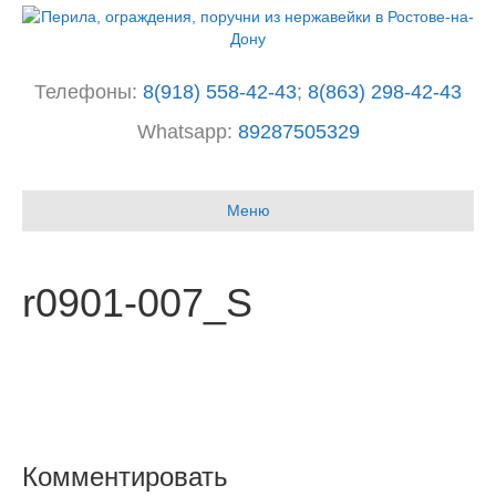
Телефоны:
8(918) 558-42-43
;
8(863) 298-42-43
Whatsapp:
89287505329
I
n
Меню
s
t
a
g
r0901-007_S
r
a
m
Комментировать