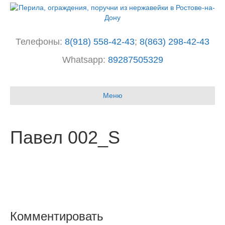
Телефоны:
8(918) 558-42-43
;
8(863) 298-42-43
Whatsapp:
89287505329
I
n
Меню
s
t
a
g
Павел 002_S
r
a
m
Комментировать